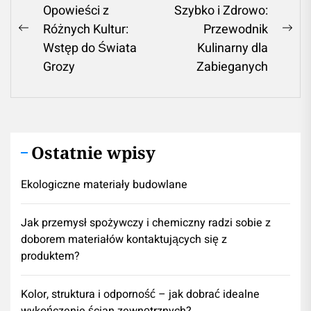
Opowieści z
Szybko i Zdrowo:
wpisu
Różnych Kultur:
Przewodnik
Previous
Ne
Wstęp do Świata
Kulinarny dla
post:
pos
Grozy
Zabieganych
Ostatnie wpisy
Ekologiczne materiały budowlane
Jak przemysł spożywczy i chemiczny radzi sobie z
doborem materiałów kontaktujących się z
produktem?
Kolor, struktura i odporność – jak dobrać idealne