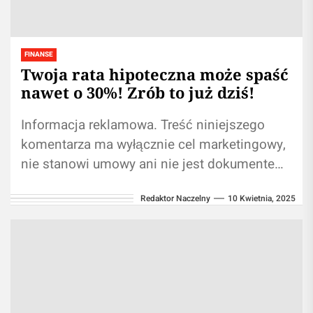
FINANSE
Twoja rata hipoteczna może spaść
nawet o 30%! Zrób to już dziś!
Informacja reklamowa. Treść niniejszego
komentarza ma wyłącznie cel marketingowy,
nie stanowi umowy ani nie jest dokumentem
informacyjnym wymaganym na mocy
Redaktor Naczelny
10 Kwietnia, 2025
przepisów prawa, nie zawiera informacji...