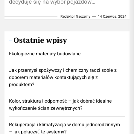
decyduje się na wybór pojazdów
elektrycznych lub hybrydowych ze względu na
Redaktor Naczelny
14 Czerwca, 2024
korzyści ekologiczne i ekonomiczne.
Kalkulatory...
Ostatnie wpisy
Ekologiczne materiały budowlane
Jak przemysł spożywczy i chemiczny radzi sobie z
doborem materiałów kontaktujących się z
produktem?
Kolor, struktura i odporność – jak dobrać idealne
wykończenie ścian zewnętrznych?
Rekuperacja i klimatyzacja w domu jednorodzinnym
– jak połączyć te systemy?