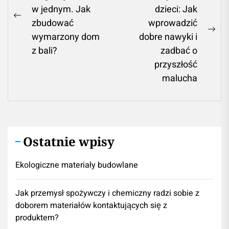
w jednym. Jak
dzieci: Jak
Previous
zbudować
wprowadzić
post:
Ne
wymarzony dom
dobre nawyki i
pos
z bali?
zadbać o
przyszłość
malucha
Ostatnie wpisy
Ekologiczne materiały budowlane
Jak przemysł spożywczy i chemiczny radzi sobie z
doborem materiałów kontaktujących się z
produktem?